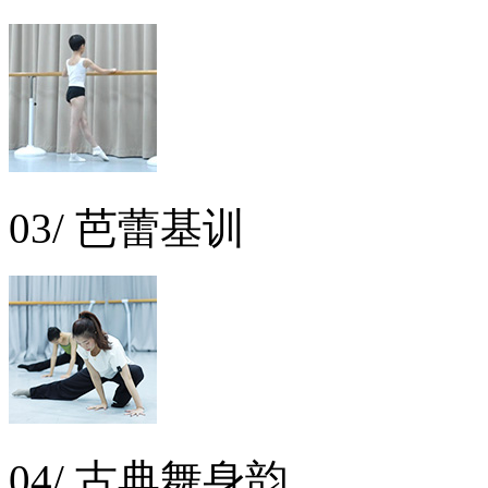
03/ 芭蕾基训
04/ 古典舞身韵