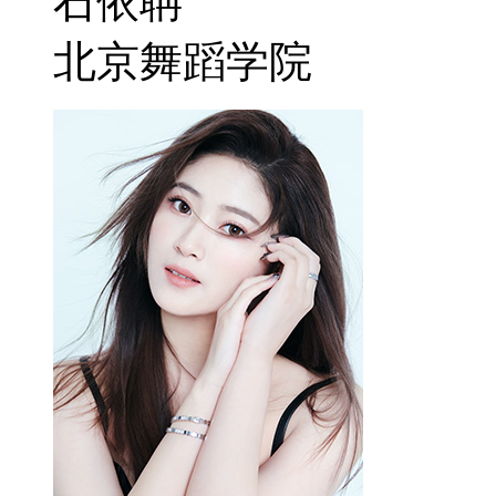
石依聃
北京舞蹈学院