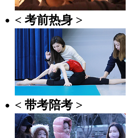
< 考前热身 >
< 带考陪考 >